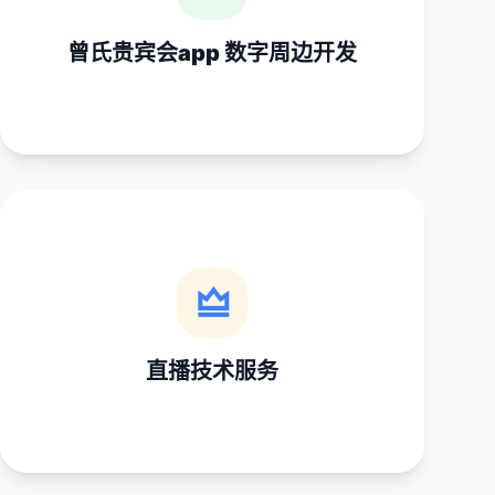
聚焦 NFT 数字藏品、虚拟赛事道具等区块链体育周
曾氏贵宾会app
边创作。
数字周边开发
直播技术服务
提供直播设备租赁、信号处理、多平台推流等技术
直播技术服务
解决方案。