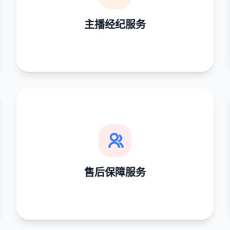
签约培养体育解说主播，提供赛事直播人才输出与
主播经纪服务
运营。
售后保障服务
提供周边商品退换货、直播技术故障应急处理等售
售后保障服务
后支持。