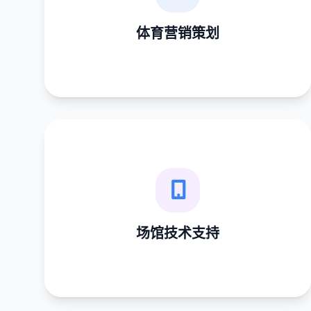
结合赛事热点制定品牌营销方案，实现流量转化与
体育营销策划
曝光。
场馆技术支持
为体育场馆提供直播设备搭建、现场大屏控播等技
场馆技术支持
术保障。