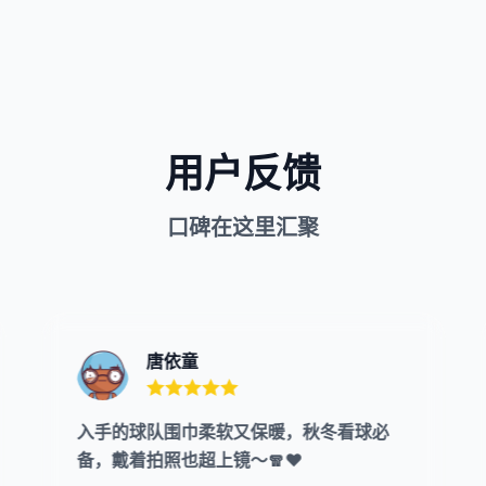
用户反馈
口碑在这里汇聚
唐依童
入手的球队围巾柔软又保暖，秋冬看球必
备，戴着拍照也超上镜～🧣❤️